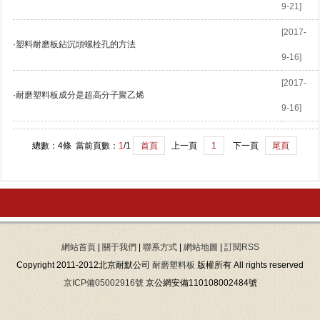
9-21]
[2017-
·
塑料耐磨板鉆沉頭螺栓孔的方法
9-16]
[2017-
·
耐磨塑料板成分是超高分子聚乙烯
9-16]
總數：4條 當前頁數：
1
/1
首頁
上一頁
1
下一頁
尾頁
網站首頁
|
關于我們
|
聯系方式
|
網站地圖
|
訂閱RSS
Copyright 2011-2012北京耐默公司
耐磨塑料板
版權所有 All rights reserved
京ICP備05002916號
京公網安備110108002484號