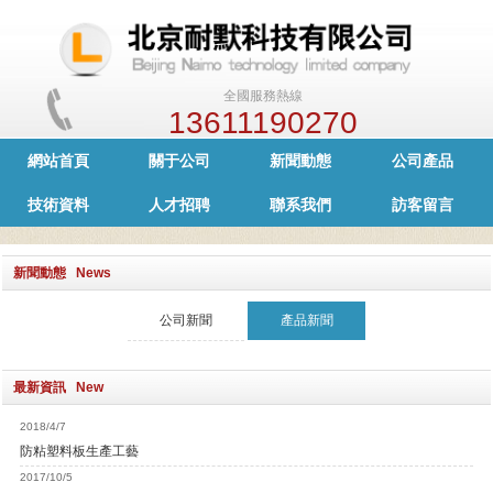
全國服務熱線
13611190270
網站首頁
關于公司
新聞動態
公司產品
技術資料
人才招聘
聯系我們
訪客留言
新聞動態 News
公司新聞
產品新聞
最新資訊 New
2018/4/7
防粘塑料板生產工藝
2017/10/5