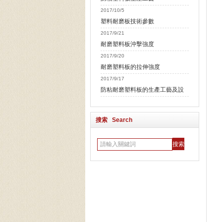
2017/10/5
塑料耐磨板技術參數
2017/9/21
耐磨塑料板沖擊強度
2017/9/20
耐磨塑料板的拉伸強度
2017/9/17
防粘耐磨塑料板的生產工藝及設
搜索 Search