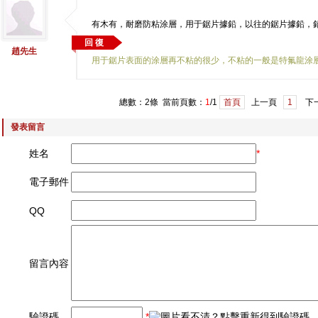
有木有，耐磨防粘涂層，用于鋸片據鉛，以往的鋸片據鉛，
回 復
趙先生
用于鋸片表面的涂層再不粘的很少，不粘的一般是特氟龍涂
總數：2條 當前頁數：
1
/1
首頁
上一頁
1
下
發表留言
姓名
*
電子郵件
QQ
留言內容
驗證碼
*