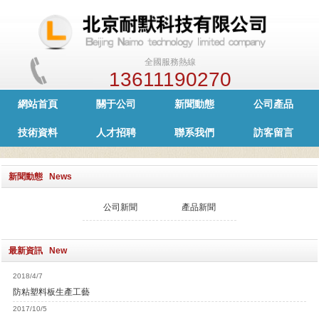
全國服務熱線
13611190270
網站首頁
關于公司
新聞動態
公司產品
技術資料
人才招聘
聯系我們
訪客留言
新聞動態 News
公司新聞
產品新聞
最新資訊 New
2018/4/7
防粘塑料板生產工藝
2017/10/5