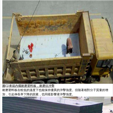
圖(1)車箱內襯耐磨塑料板，耐磨抗沖擊
耐磨塑料板在較低的溫度下也能保持優異的沖擊強度。但隨著相對分子質量的增
加，引起伸長率下降的因素，也同樣影響著沖擊強度。