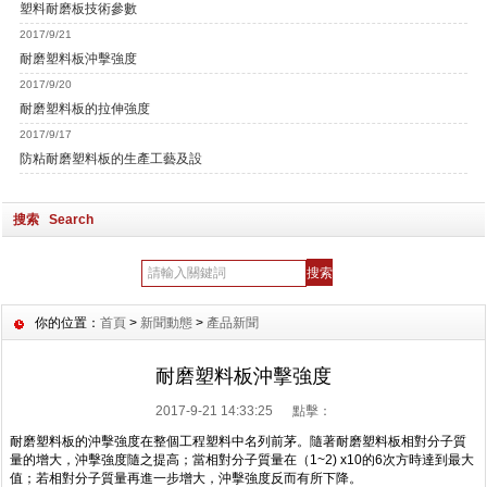
塑料耐磨板技術參數
2017/9/21
耐磨塑料板沖擊強度
2017/9/20
耐磨塑料板的拉伸強度
2017/9/17
防粘耐磨塑料板的生產工藝及設
搜索 Search
你的位置：
首頁
>
新聞動態
>
產品新聞
耐磨塑料板沖擊強度
2017-9-21 14:33:25 點擊：
耐磨塑料板的沖擊強度在整個工程塑料中名列前茅。隨著耐磨塑料板相對分子質
量的增大，沖擊強度隨之提高；當相對分子質量在（1~2) x10的6次方時達到最大
值；若相對分子質量再進一步增大，沖擊強度反而有所下降。