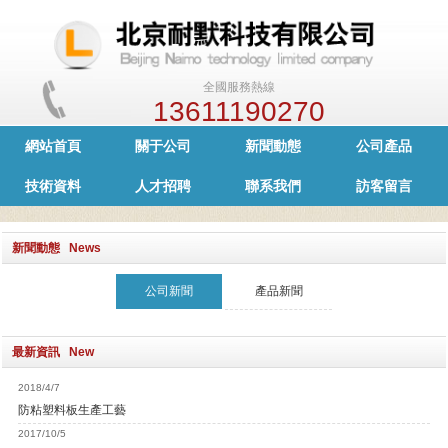
全國服務熱線
13611190270
網站首頁
關于公司
新聞動態
公司產品
技術資料
人才招聘
聯系我們
訪客留言
新聞動態 News
公司新聞
產品新聞
最新資訊 New
2018/4/7
防粘塑料板生產工藝
2017/10/5